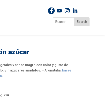
sin azúcar
getales y cacao magro con color y gusto de
do. Sin azúcares añadidos. – Aromitalia,
bases
os
.
g. c/u.